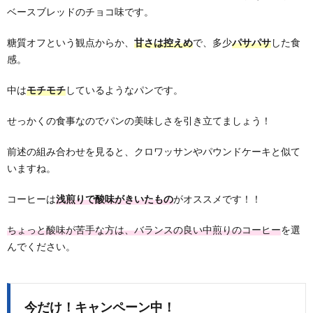
ベースブレッドのチョコ味です。
糖質オフという観点からか、
甘さは控えめ
で、多少
パサパサ
した食
感。
中は
モチモチ
しているようなパンです。
せっかくの食事なのでパンの美味しさを引き立てましょう！
前述の組み合わせを見ると、クロワッサンやパウンドケーキと似て
いますね。
コーヒーは
浅煎りで酸味がきいたもの
がオススメです！！
ちょっと酸味が苦手な方は、バランスの良い中煎りのコーヒー
を選
んでください。
今だけ！キャンペーン中！