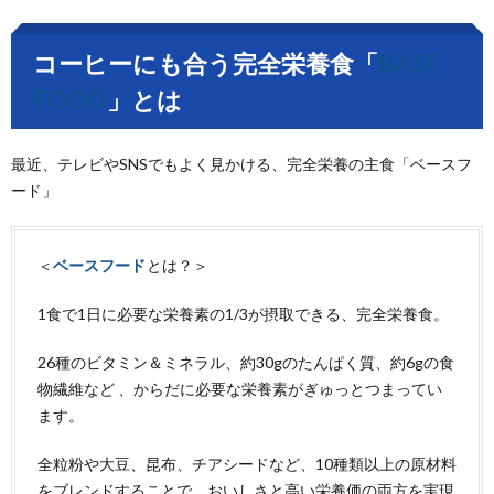
コーヒーにも合う
完全栄養食
「
BASE
FOOD
」とは
最近、テレビやSNSでもよく見かける、完全栄養の主食「ベースフ
ード」
＜
ベースフード
とは？＞
1
食で
1
日に必要な栄養素の
1/3
が摂取できる、完全栄養食。
26
種のビタミン＆ミネラル、約
30g
のたんぱく質、約
6g
の食
物繊維など
、からだに必要な栄養素がぎゅっとつまってい
ます。
全粒粉や大豆、昆布、チアシードなど、
10
種類以上の原材料
をブレンドすることで、
おいしさと高い栄養価の両方を実現